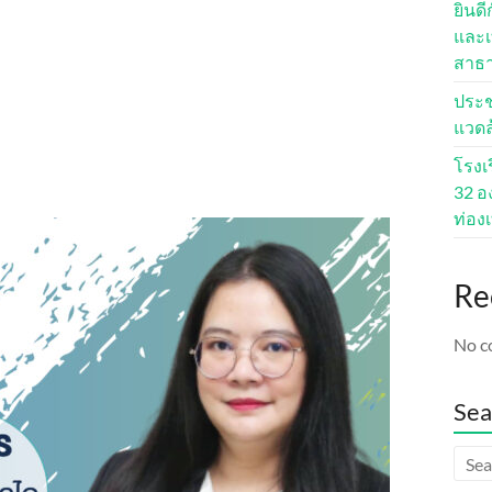
ยินด
และเ
สาธ
ประช
แวดล้
โรงเ
32 อง
ท่องเ
Re
No c
Sea