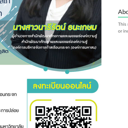
Abo
This 
or in