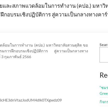
และสภาพแวดล้อมในการทำงาน (คปอ.) มหาวิทยา
ฝึกอบรมเชิงปฏิบัติการ สู่ความเป็นกลางทางค
Sear
้อมในการทำงาน (คปอ.) มหาวิทยาลัยสวนดุสิต ขอ
รมการฝึกอบรมเชิงปฏิบัติการ สู่ความเป็นกลางทาง
3 กุมภาพันธ์ 2566
Re
“ชมร
Gree
aW43cHE3dnVtazJodUM4dlk0TXgwdz09
กิจก