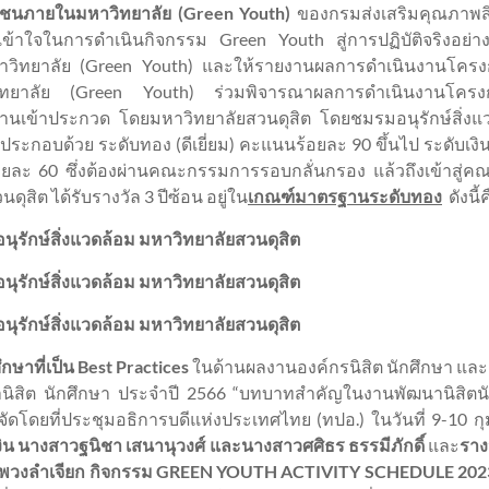
วชนภายในมหาวิทยาลัย (Green Youth)
ของกรมส่งเสริมคุณภาพสิ
เข้าใจในการดำเนินกิจกรรม Green Youth สู่การปฏิบัติจริงอย่า
าวิทยาลัย (Green Youth) และให้รายงานผลการดำเนินงานโครง
วิทยาลัย (Green Youth) ร่วมพิจารณาผลการดำเนินงานโครงก
ข้าประกวด โดยมหาวิทยาลัยสวนดุสิต โดยชมรมอนุรักษ์สิ่งแวดล้อม
กอบด้วย ระดับทอง (ดีเยี่ยม) คะแนนร้อยละ 90 ขึ้นไป ระดับเงิ
อยละ 60 ซึ่งต้องผ่านคณะกรรมการรอบกลั่นกรอง แล้วถึงเข้าสู
ุสิต ได้รับรางวัล 3 ปีซ้อน อยู่ใน
เกณฑ์มาตรฐานระดับทอง
ดังนี้
ุรักษ์สิ่งแวดล้อม มหาวิทยาลัยสวนดุสิต
ุรักษ์สิ่งแวดล้อม มหาวิทยาลัยสวนดุสิต
ุรักษ์สิ่งแวดล้อม มหาวิทยาลัยสวนดุสิต
าที่เป็น Best Practices
ในด้านผลงานองค์กรนิสิต นักศึกษา และ
ิสิต นักศึกษา ประจำปี 2566 “บทบาทสำคัญในงานพัฒนานิสิตนั
ัดโดยที่ประชุมอธิการบดีแห่งประเทศไทย (ทปอ.) ในวันที่ 9-10 ก
ำเงิน นางสาวฐนิชา เสนานุวงศ์ และนางสาวศศิธร ธรรมีภักดิ์
และ
ราง
ัญชยา พวงลำเจียก กิจกรรม GREEN YOUTH ACTIVITY SCHEDULE 20