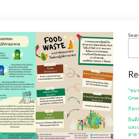
Sear
Re
“ชมร
Gree
กิจก
ยินด
และเ
สาธ