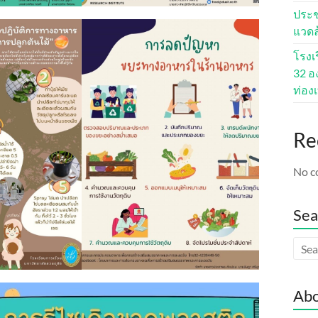
ประช
แวดล้
โรงเ
32 อง
ท่องเ
Re
No c
Sea
Abo